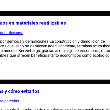
os en materiales reutilizables
 demoliciones
 por derribos y demoliciones La construcción y demolición de
ros que, si no se gestionan adecuadamente, terminan acumulán
 ambiente. Sin embargo, gracias al reciclaje de escombros, esto
zables que ofrecen beneficios tanto económicos como ecológico
s y cómo evitarlos
de parcelas
 eficiente El desbroce de parcelas es una tarea crucial para man