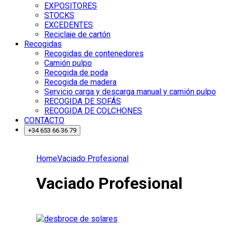
EXPOSITORES
STOCKS
EXCEDENTES
Reciclaje de cartón
Recogidas
Recogidas de contenedores
Camión pulpo
Recogida de poda
Recogida de madera
Servicio carga y descarga manual y camión pulpo
RECOGIDA DE SOFÁS
RECOGIDA DE COLCHONES
CONTACTO
+34 653 66 36 79
Home
Vaciado Profesional
Vaciado Profesional