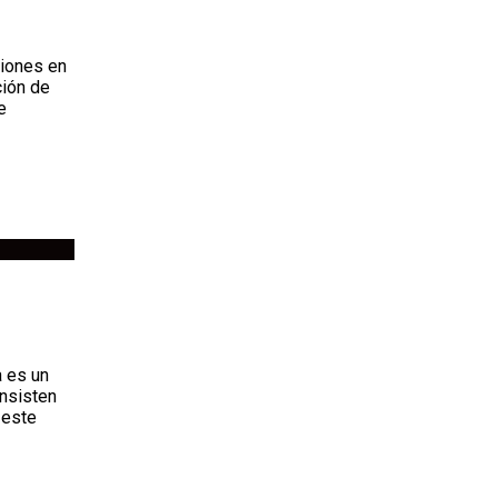
ciones en
ción de
e
a es un
onsisten
 este