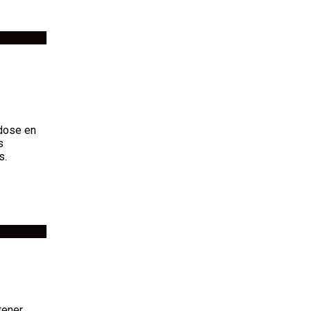
dose en
s
s.
tener