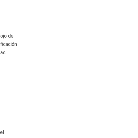
lojo de
ificación
las
el