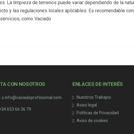
nes. La limpieza de terrenos puede variar dependiendo de la natu
yecto y las regulaciones locales aplicables. Es recomendable con
 servicios, como Vaciado
TA CON NOSOTROS
ENLACES DE INTERÉS
Nuestros Trabajos
s a
info@vaciadoprofesional.com
Aviso legal
+34 653 66 36 79
Políticas de Privacidad
Aviso de cookies