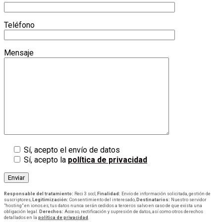
Teléfono
Mensaje
Sí, acepto el envío de datos
Sí, acepto la
política de privacidad
Responsable del tratamiento:
Reci 3 sccl,
Finalidad:
Envío de información solicitada, gestión de
suscriptores,
Legitimización:
Consentimiento del interesado,
Destinatarios:
Nuestro servidor
"hosting" en ionos.es, tus datos nunca serán cedidos a terceros salvo en caso de que exista una
obligación legal.
Derechos:
Acceso, rectificación y supresión de datos, así como otros derechos
detallados en la
política de privacidad
.