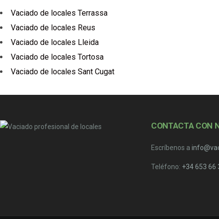
Vaciado de locales Terrassa
Vaciado de locales Reus
Vaciado de locales Lleida
Vaciado de locales Tortosa
Vaciado de locales Sant Cugat
CONTACTA CON 
Escríbenos a
info@va
Teléfono:
+34 653 66 