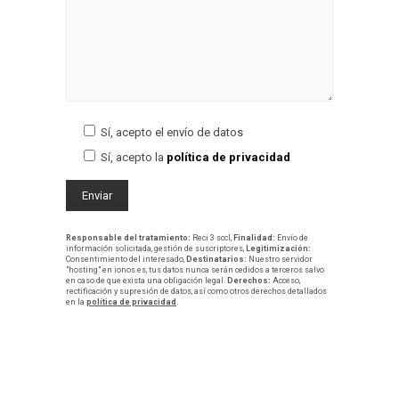
Sí, acepto el envío de datos
Sí, acepto la
política de privacidad
Responsable del tratamiento:
Reci 3 sccl,
Finalidad:
Envío de
información solicitada, gestión de suscriptores,
Legitimización:
Consentimiento del interesado,
Destinatarios:
Nuestro servidor
"hosting" en ionos.es, tus datos nunca serán cedidos a terceros salvo
en caso de que exista una obligación legal.
Derechos:
Acceso,
rectificación y supresión de datos, así como otros derechos detallados
en la
política de privacidad
.