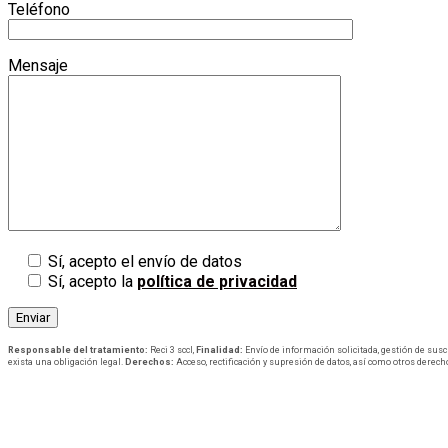
Teléfono
Mensaje
Sí, acepto el envío de datos
Sí, acepto la
política de privacidad
Responsable del tratamiento:
Reci 3 sccl,
Finalidad:
Envío de información solicitada, gestión de susc
exista una obligación legal.
Derechos:
Acceso, rectificación y supresión de datos, así como otros derech