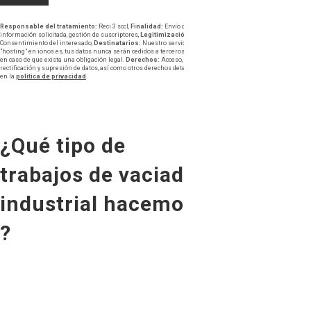
Responsable del tratamiento:
Reci 3 sccl,
Finalidad:
Envío de
información solicitada, gestión de suscriptores,
Legitimización:
Consentimiento del interesado,
Destinatarios:
Nuestro servidor
"hosting" en ionos.es, tus datos nunca serán cedidos a terceros salvo
en caso de que exista una obligación legal.
Derechos:
Acceso,
rectificación y supresión de datos, así como otros derechos detallados
en la
política de privacidad
.
¿Qué tipo de
trabajos de vaciado
industrial hacemos
?