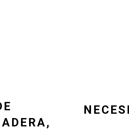
DE
NECES
MADERA,