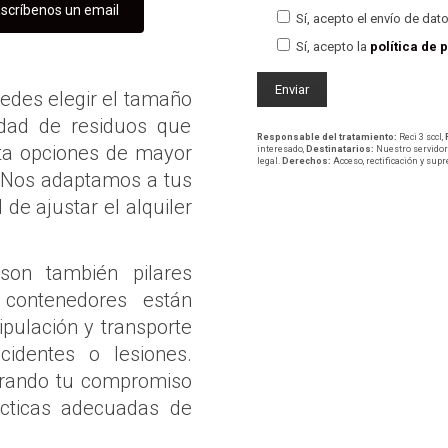
scríbenos un email
Sí, acepto el envío de dat
Sí, acepto la
política de 
uedes elegir el tamaño
idad de residuos que
Responsable del tratamiento:
Reci 3 sccl,
ta opciones de mayor
interesado,
Destinatarios:
Nuestro servidor 
legal.
Derechos:
Acceso, rectificación y sup
 Nos adaptamos a tus
de ajustar el alquiler
son también pilares
 contenedores están
pulación y transporte
cidentes o lesiones.
strando tu compromiso
ácticas adecuadas de