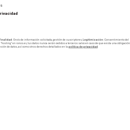
os
privacidad
Finalidad:
Envío de información solicitada, gestión de suscriptores,
Legitimización:
Consentimiento del
"hosting" en ionos.es, tus datos nunca serán cedidos a terceros salvo en caso de que exista una obligación
resión de datos, así como otros derechos detallados en la
política de privacidad
.