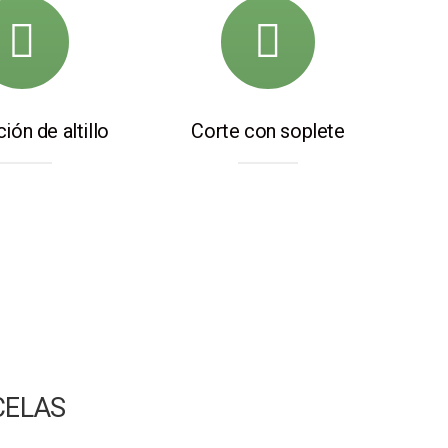
ión de altillo
Corte con soplete
CELAS