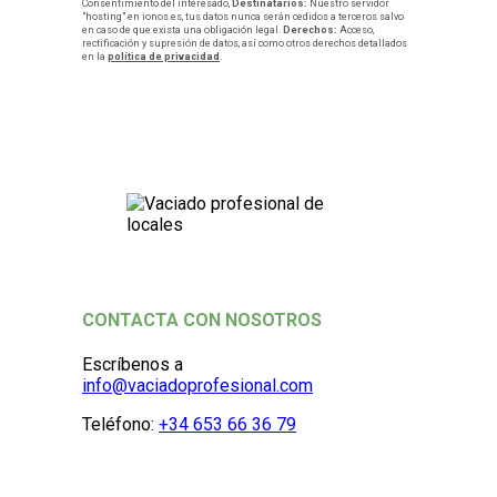
Consentimiento del interesado,
Destinatarios:
Nuestro servidor
"hosting" en ionos.es, tus datos nunca serán cedidos a terceros salvo
en caso de que exista una obligación legal.
Derechos:
Acceso,
rectificación y supresión de datos, así como otros derechos detallados
en la
política de privacidad
.
CONTACTA CON NOSOTROS
Escríbenos a
info@vaciadoprofesional.com
Teléfono:
+34 653 66 36 79