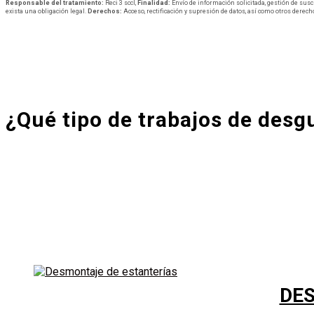
Responsable del tratamiento:
Reci 3 sccl,
Finalidad:
Envío de información solicitada, gestión de susc
exista una obligación legal.
Derechos:
Acceso, rectificación y supresión de datos, así como otros derech
¿Qué tipo de trabajos de desg
DE