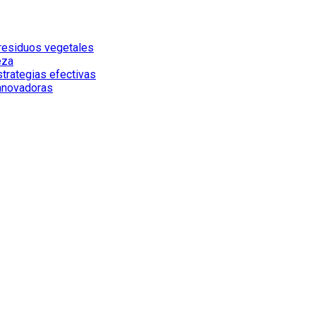
 residuos vegetales
eza
strategias efectivas
innovadoras