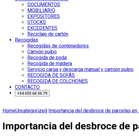
DOCUMENTOS
MOBILIARIO
EXPOSITORES
STOCKS
EXCEDENTES
Reciclaje de cartón
Recogidas
Recogidas de contenedores
Camión pulpo
Recogida de poda
Recogida de madera
Servicio carga y descarga manual y camión pulpo
RECOGIDA DE SOFÁS
RECOGIDA DE COLCHONES
CONTACTO
+34 653 66 36 79
Home
Uncategorized
Importancia del desbroce de parcelas en 
Importancia del desbroce de p