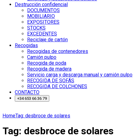
Destrucción confidencial
DOCUMENTOS
MOBILIARIO
EXPOSITORES
STOCKS
EXCEDENTES
Reciclaje de cartón
Recogidas
Recogidas de contenedores
Camión pulpo
Recogida de poda
Recogida de madera
Servicio carga y descarga manual y camión pulpo
RECOGIDA DE SOFÁS
RECOGIDA DE COLCHONES
CONTACTO
+34 653 66 36 79
Home
Tag: desbroce de solares
Tag: desbroce de solares