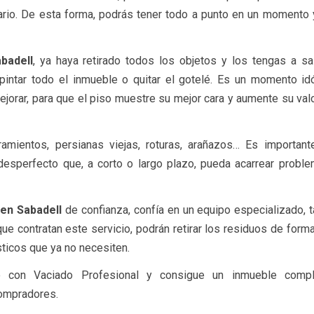
liario. De esta forma, podrás tener todo a punto en un momento
badell
, ya haya retirado todos los objetos y los tengas a s
pintar todo el inmueble o quitar el gotelé. Es un momento id
jorar, para que el piso muestre su mejor cara y aumente su valo
amientos, persianas viejas, roturas, arañazos… Es importante
 desperfecto que, a corto o largo plazo, pueda acarrear probl
en Sabadell
de confianza, confía en un equipo especializado, 
e contratan este servicio, podrán retirar los residuos de form
ticos que ya no necesiten.
o con Vaciado Profesional y consigue un inmueble comp
compradores.