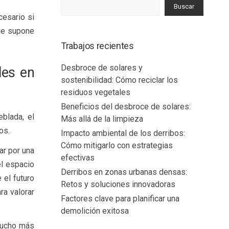
Buscar
cesario si
que supone
Trabajos recientes
Desbroce de solares y
les en
sostenibilidad: Cómo reciclar los
residuos vegetales
Beneficios del desbroce de solares:
eblada, el
Más allá de la limpieza
os.
Impacto ambiental de los derribos:
Cómo mitigarlo con estrategias
r por una
efectivas
el espacio
Derribos en zonas urbanas densas:
 el futuro
Retos y soluciones innovadoras
ra valorar
Factores clave para planificar una
demolición exitosa
mucho más