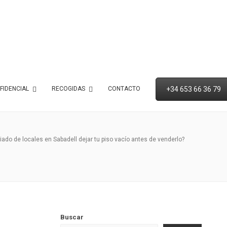
+34 653 66 36 79
FIDENCIAL
RECOGIDAS
CONTACTO
do de locales en Sabadell dejar tu piso vacío antes de venderlo?
Buscar