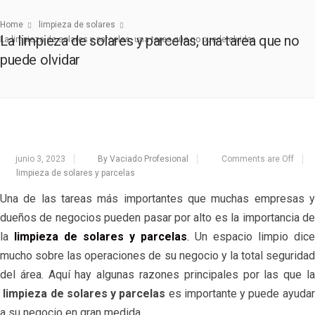
Home
limpieza de solares
La limpieza de solares y parcelas, una tarea que no
La limpieza de solares y parcelas, una tarea que no puede olvidar
puede olvidar
junio 3, 2023
By Vaciado Profesional
Comments are Off
limpieza de solares y parcelas
Una de las tareas más importantes que muchas empresas y
dueños de negocios pueden pasar por alto es la importancia de
la
limpieza de solares y parcelas
.
Un espacio limpio dice
mucho sobre las operaciones de su negocio y la total seguridad
del área. Aquí hay algunas razones principales por las que la
limpieza de solares y parcelas
es importante y puede ayudar
a su negocio en gran medida.