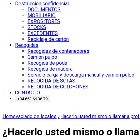
Destrucción confidencial
DOCUMENTOS
MOBILIARIO
EXPOSITORES
STOCKS
EXCEDENTES
Reciclaje de cartón
Recogidas
Recogidas de contenedores
Camión pulpo
Recogida de poda
Recogida de madera
Servicio carga y descarga manual y camión pulpo
RECOGIDA DE SOFÁS
RECOGIDA DE COLCHONES
CONTACTO
+34 653 66 36 79
Home
vaciado de locales
¿Hacerlo usted mismo o llamar a prof
¿Hacerlo usted mismo o llamar