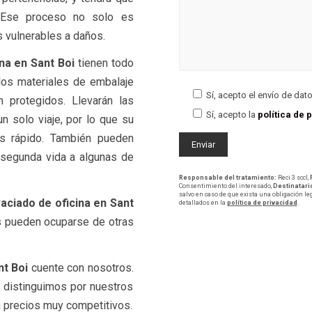
. Ese proceso no solo es
s vulnerables a daños.
na en Sant Boi
tienen todo
 los materiales de embalaje
Sí, acepto el envío de dat
 protegidos. Llevarán las
Sí, acepto la
política de 
n solo viaje, por lo que su
s rápido. También pueden
a segunda vida a algunas de
Responsable del tratamiento:
Reci 3 sccl,
Consentimiento del interesado,
Destinatari
salvo en caso de que exista una obligación le
aciado de oficina en Sant
detallados en la
política de privacidad
.
s pueden ocuparse de otras
nt Boi
cuente con nosotros.
 distinguimos por nuestros
n precios muy competitivos.