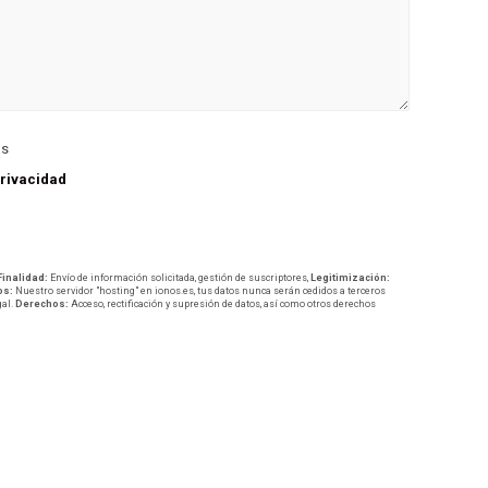
os
privacidad
Finalidad:
Envío de información solicitada, gestión de suscriptores,
Legitimización:
os:
Nuestro servidor "hosting" en ionos.es, tus datos nunca serán cedidos a terceros
gal.
Derechos:
Acceso, rectificación y supresión de datos, así como otros derechos