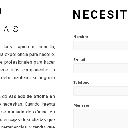
O
NECESI
NAS
Nombre
area rápida ni sencilla,
a experiencia para hacerlo.
E-mail
e profesionales para hacer
iene más componentes a
e debe mantener su negocio
Teléfono
a de
vaciado de oficina en
 necesitas. Cuando intenta
Mensaje
l de
vaciado de oficina en
as en cajas desechadas que
 pertenencias, y tendrá que