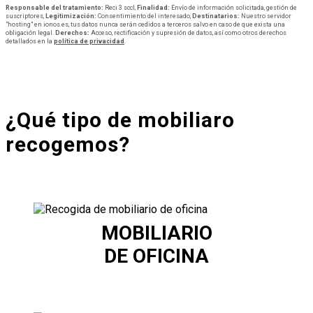
Responsable del tratamiento:
Reci 3 sccl,
Finalidad:
Envío de información solicitada, gestión de
suscriptores,
Legitimización:
Consentimiento del interesado,
Destinatarios:
Nuestro servidor
"hosting" en ionos.es, tus datos nunca serán cedidos a terceros salvo en caso de que exista una
obligación legal.
Derechos:
Acceso, rectificación y supresión de datos, así como otros derechos
detallados en la
política de privacidad
.
¿Qué tipo de mobiliaro
recogemos?
MOBILIARIO
DE OFICINA