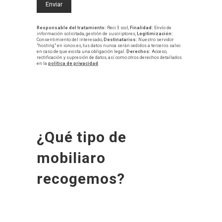
Responsable del tratamiento:
Reci 3 sccl,
Finalidad:
Envío de
información solicitada, gestión de suscriptores,
Legitimización:
Consentimiento del interesado,
Destinatarios:
Nuestro servidor
"hosting" en ionos.es, tus datos nunca serán cedidos a terceros salvo
en caso de que exista una obligación legal.
Derechos:
Acceso,
rectificación y supresión de datos, así como otros derechos detallados
en la
política de privacidad
.
¿Qué tipo de
mobiliaro
recogemos?