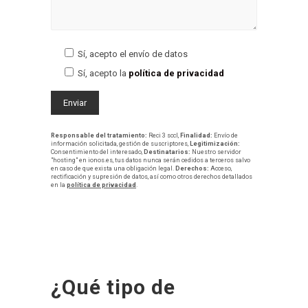
Sí, acepto el envío de datos
Sí, acepto la
política de privacidad
Responsable del tratamiento:
Reci 3 sccl,
Finalidad:
Envío de
información solicitada, gestión de suscriptores,
Legitimización:
Consentimiento del interesado,
Destinatarios:
Nuestro servidor
"hosting" en ionos.es, tus datos nunca serán cedidos a terceros salvo
en caso de que exista una obligación legal.
Derechos:
Acceso,
rectificación y supresión de datos, así como otros derechos detallados
en la
política de privacidad
.
¿Qué tipo de