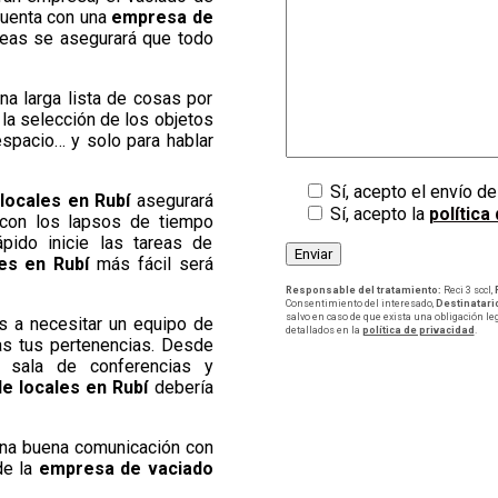
cuenta con una
empresa de
reas se asegurará que todo
na larga lista de cosas por
, la selección de los objetos
espacio… y solo para hablar
Sí, acepto el envío d
locales en Rubí
asegurará
Sí, acepto la
política
 con los lapsos de tiempo
ido inicie las tareas de
les en Rubí
más fácil será
Responsable del tratamiento:
Reci 3 sccl,
Consentimiento del interesado,
Destinatari
salvo en caso de que exista una obligación le
s a necesitar un equipo de
detallados en la
política de privacidad
.
as tus pertenencias. Desde
e sala de conferencias y
e locales en Rubí
debería
 una buena comunicación con
de la
empresa de vaciado