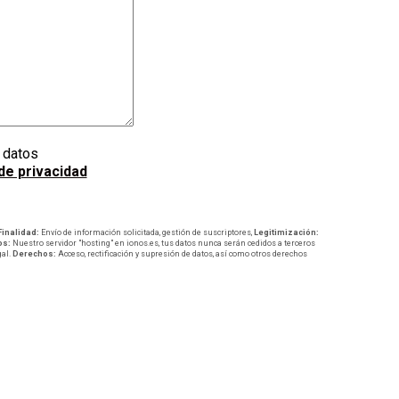
e datos
 de privacidad
Finalidad:
Envío de información solicitada, gestión de suscriptores,
Legitimización:
os:
Nuestro servidor "hosting" en ionos.es, tus datos nunca serán cedidos a terceros
gal.
Derechos:
Acceso, rectificación y supresión de datos, así como otros derechos