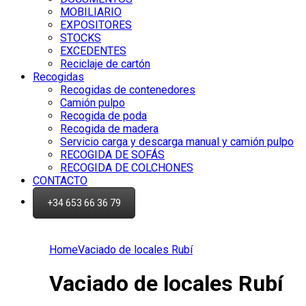
MOBILIARIO
EXPOSITORES
STOCKS
EXCEDENTES
Reciclaje de cartón
Recogidas
Recogidas de contenedores
Camión pulpo
Recogida de poda
Recogida de madera
Servicio carga y descarga manual y camión pulpo
RECOGIDA DE SOFÁS
RECOGIDA DE COLCHONES
CONTACTO
+34 653 66 36 79
Home
Vaciado de locales Rubí
Vaciado de locales Rubí