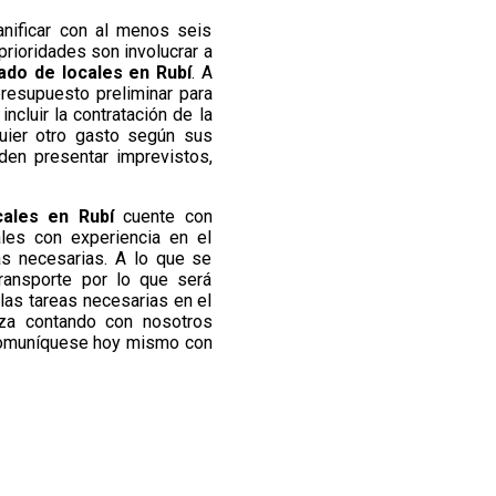
nificar con al menos seis
prioridades son involucrar a
do de locales en Rubí
. A
esupuesto preliminar para
cluir la contratación de la
quier otro gasto según sus
en presentar imprevistos,
cales en Rubí
cuente con
les con experiencia en el
as necesarias. A lo que se
ransporte por lo que será
las tareas necesarias en el
eza contando con nosotros
omuníquese hoy mismo con