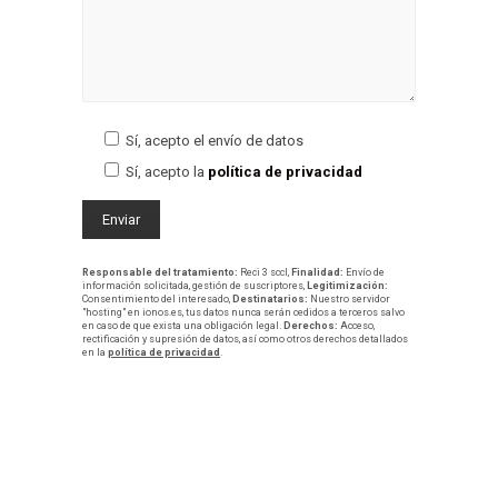
Sí, acepto el envío de datos
Sí, acepto la
política de privacidad
Responsable del tratamiento:
Reci 3 sccl,
Finalidad:
Envío de
información solicitada, gestión de suscriptores,
Legitimización:
Consentimiento del interesado,
Destinatarios:
Nuestro servidor
"hosting" en ionos.es, tus datos nunca serán cedidos a terceros salvo
en caso de que exista una obligación legal.
Derechos:
Acceso,
rectificación y supresión de datos, así como otros derechos detallados
en la
política de privacidad
.