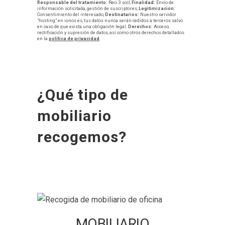
Responsable del tratamiento:
Reci 3 sccl,
Finalidad:
Envío de
información solicitada, gestión de suscriptores,
Legitimización:
Consentimiento del interesado,
Destinatarios:
Nuestro servidor
"hosting" en ionos.es, tus datos nunca serán cedidos a terceros salvo
en caso de que exista una obligación legal.
Derechos:
Acceso,
rectificación y supresión de datos, así como otros derechos detallados
en la
política de privacidad
.
¿Qué tipo de
mobiliario
recogemos?
MOBILIARIO