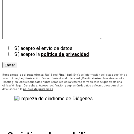
Sí, acepto el envío de datos
Sí, acepto la
política de privacidad
Responsable del tratamiento:
Reci 3 sccl,
Finalidad:
Envío de información solicitada, gestión de
suscriptores,
Legitimización:
Consentimiento del interesado,
Destinatarios:
Nuestro servidor
"hosting" en ionos.es, tus datos nunca serán cedidos a terceros salvo en caso de que exista una
obligación legal.
Derechos:
Acceso, rectificación y supresión de datos, así como otros derechos
detallados en la
política de privacidad
.