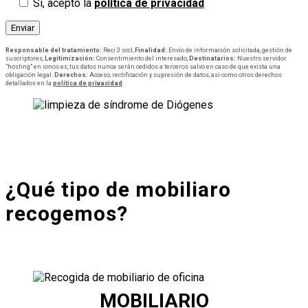
Sí, acepto la
política de privacidad
Responsable del tratamiento:
Reci 3 sccl,
Finalidad:
Envío de información solicitada, gestión de
suscriptores,
Legitimización:
Consentimiento del interesado,
Destinatarios:
Nuestro servidor
"hosting" en ionos.es, tus datos nunca serán cedidos a terceros salvo en caso de que exista una
obligación legal.
Derechos:
Acceso, rectificación y supresión de datos, así como otros derechos
detallados en la
política de privacidad
.
¿Qué tipo de mobiliaro
recogemos?
MOBILIARIO