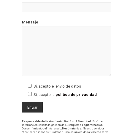
Mensaje
Sí, acepto el envío de datos
Sí, acepto la
política de privacidad
Responsable del tratamiento:
Reci 3 sccl,
Finalidad:
Envío de
información solicitada, gestión de suscriptores,
Legitimización:
Consentimiento del interesado,
Destinatarios:
Nuestro servidor
"hosting" en ionos.es, tus datos nunca serán cedidos a terceros salvo