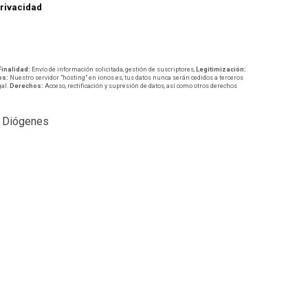
privacidad
Finalidad:
Envío de información solicitada, gestión de suscriptores,
Legitimización:
os:
Nuestro servidor "hosting" en ionos.es, tus datos nunca serán cedidos a terceros
gal.
Derechos:
Acceso, rectificación y supresión de datos, así como otros derechos