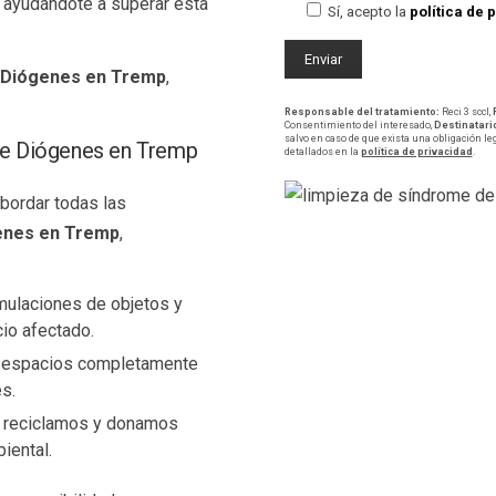
, ayudándote a superar esta
Sí, acepto la
política de 
 Diógenes en Tremp
,
Responsable del tratamiento:
Reci 3 sccl,
Consentimiento del interesado,
Destinatari
salvo en caso de que exista una obligación le
de Diógenes en Tremp
detallados en la
política de privacidad
.
bordar todas las
enes en Tremp
,
mulaciones de objetos y
io afectado.
s espacios completamente
s.
s, reciclamos y donamos
iental.