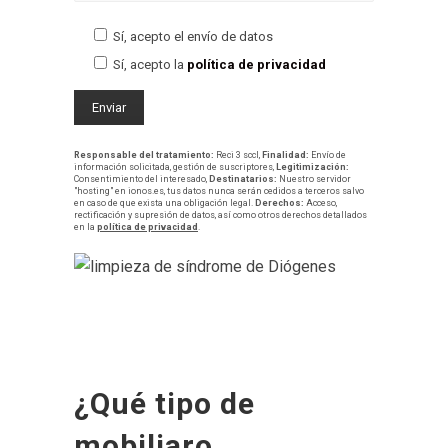
Sí, acepto el envío de datos
Sí, acepto la
política de privacidad
Responsable del tratamiento:
Reci 3 sccl,
Finalidad:
Envío de
información solicitada, gestión de suscriptores,
Legitimización:
Consentimiento del interesado,
Destinatarios:
Nuestro servidor
"hosting" en ionos.es, tus datos nunca serán cedidos a terceros salvo
en caso de que exista una obligación legal.
Derechos:
Acceso,
rectificación y supresión de datos, así como otros derechos detallados
en la
política de privacidad
.
¿Qué tipo de
mobiliaro