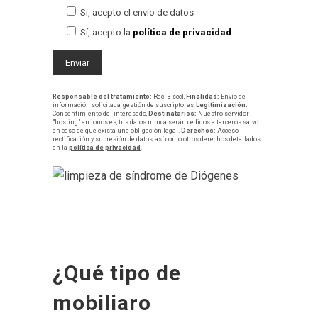
Sí, acepto el envío de datos
Sí, acepto la
política de privacidad
Responsable del tratamiento:
Reci 3 sccl,
Finalidad:
Envío de
información solicitada, gestión de suscriptores,
Legitimización:
Consentimiento del interesado,
Destinatarios:
Nuestro servidor
"hosting" en ionos.es, tus datos nunca serán cedidos a terceros salvo
en caso de que exista una obligación legal.
Derechos:
Acceso,
rectificación y supresión de datos, así como otros derechos detallados
en la
política de privacidad
.
¿Qué tipo de
mobiliaro