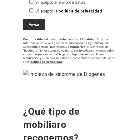
Sí, acepto el envío de datos
Sí, acepto la
política de privacidad
Responsable del tratamiento:
Reci 3 sccl,
Finalidad:
Envío de
información solicitada, gestión de suscriptores,
Legitimización:
Consentimiento del interesado,
Destinatarios:
Nuestro servidor
"hosting" en ionos.es, tus datos nunca serán cedidos a terceros salvo
en caso de que exista una obligación legal.
Derechos:
Acceso,
rectificación y supresión de datos, así como otros derechos detallados
en la
política de privacidad
.
¿Qué tipo de
mobiliaro
recogemos?