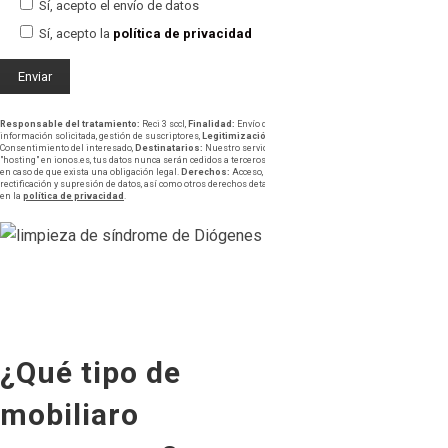
Sí, acepto el envío de datos
Sí, acepto la
política de privacidad
Responsable del tratamiento:
Reci 3 sccl,
Finalidad:
Envío de
información solicitada, gestión de suscriptores,
Legitimización:
Consentimiento del interesado,
Destinatarios:
Nuestro servidor
"hosting" en ionos.es, tus datos nunca serán cedidos a terceros salvo
en caso de que exista una obligación legal.
Derechos:
Acceso,
rectificación y supresión de datos, así como otros derechos detallados
en la
política de privacidad
.
¿Qué tipo de
mobiliaro