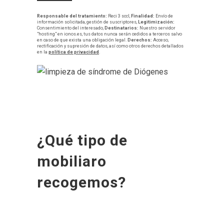
Responsable del tratamiento:
Reci 3 sccl,
Finalidad:
Envío de
información solicitada, gestión de suscriptores,
Legitimización:
Consentimiento del interesado,
Destinatarios:
Nuestro servidor
"hosting" en ionos.es, tus datos nunca serán cedidos a terceros salvo
en caso de que exista una obligación legal.
Derechos:
Acceso,
rectificación y supresión de datos, así como otros derechos detallados
en la
política de privacidad
.
¿Qué tipo de
mobiliaro
recogemos?