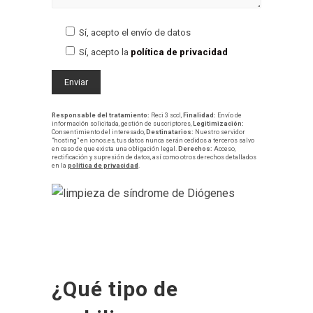
Sí, acepto el envío de datos
Sí, acepto la
política de privacidad
Responsable del tratamiento:
Reci 3 sccl,
Finalidad:
Envío de
información solicitada, gestión de suscriptores,
Legitimización:
Consentimiento del interesado,
Destinatarios:
Nuestro servidor
"hosting" en ionos.es, tus datos nunca serán cedidos a terceros salvo
en caso de que exista una obligación legal.
Derechos:
Acceso,
rectificación y supresión de datos, así como otros derechos detallados
en la
política de privacidad
.
¿Qué tipo de