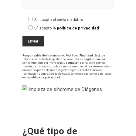
Sí, acepto el envío de datos
Sí, acepto la
política de privacidad
Responsable del tratamiento:
Reci 3 sccl,
Finalidad:
Envío de
información solicitada, gestión de suscriptores,
Legitimización:
Consentimiento del interesado,
Destinatarios:
Nuestro servidor
"hosting" en ionos.es, tus datos nunca serán cedidos a terceros salvo
en caso de que exista una obligación legal.
Derechos:
Acceso,
rectificación y supresión de datos, así como otros derechos detallados
en la
política de privacidad
.
¿Qué tipo de