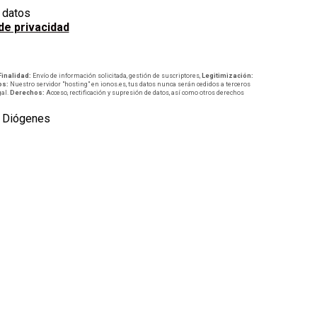
e datos
 de privacidad
Finalidad:
Envío de información solicitada, gestión de suscriptores,
Legitimización:
os:
Nuestro servidor "hosting" en ionos.es, tus datos nunca serán cedidos a terceros
gal.
Derechos:
Acceso, rectificación y supresión de datos, así como otros derechos