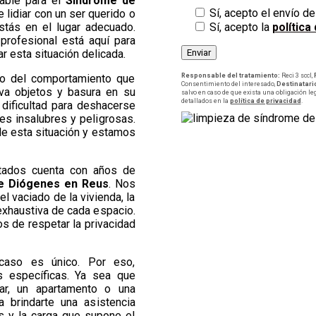
iable para el
Síndrome de
Sí, acepto el envío d
de lidiar con un ser querido o
Sí, acepto la
política
tás en el lugar adecuado.
profesional está aquí para
ar esta situación delicada.
Responsable del tratamiento:
Reci 3 sccl,
o del comportamiento que
Consentimiento del interesado,
Destinatari
va objetos y basura en su
salvo en caso de que exista una obligación le
detallados en la
política de privacidad
.
dificultad para deshacerse
es insalubres y peligrosas.
e esta situación y estamos
itados cuenta con años de
e Diógenes en Reus
. Nos
l vaciado de la vivienda, la
exhaustiva de cada espacio.
s de respetar la privacidad
caso es único. Por eso,
 específicas. Ya sea que
ar, un apartamento o una
 brindarte una asistencia
és y la carga que supone el