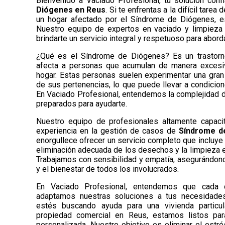
Bienvenido a Vaciado Profesional, tu solución conf
Diógenes en Reus
. Si te enfrentas a la difícil tarea 
un hogar afectado por el Síndrome de Diógenes, es
Nuestro equipo de expertos en vaciado y limpieza 
brindarte un servicio integral y respetuoso para abord
¿Qué es el Síndrome de Diógenes? Es un trastorn
afecta a personas que acumulan de manera excesi
hogar. Estas personas suelen experimentar una gran 
de sus pertenencias, lo que puede llevar a condicion
En Vaciado Profesional, entendemos la complejidad d
preparados para ayudarte.
Nuestro equipo de profesionales altamente capac
experiencia en la gestión de casos de
Síndrome d
enorgullece ofrecer un servicio completo que incluye e
eliminación adecuada de los desechos y la limpieza 
Trabajamos con sensibilidad y empatía, asegurándono
y el bienestar de todos los involucrados.
En Vaciado Profesional, entendemos que cada 
adaptamos nuestras soluciones a tus necesidades
estés buscando ayuda para una vivienda particul
propiedad comercial en Reus, estamos listos para
personalizada. Nuestro objetivo es eliminar el estr