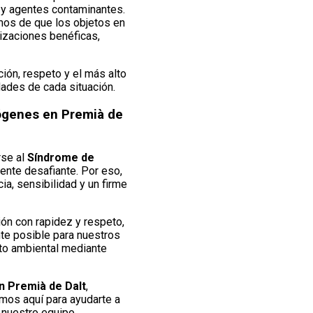
s y agentes contaminantes.
mos de que los objetos en
izaciones benéficas,
ión, respeto y el más alto
ades de cada situación.
iógenes en Premià de
rse al
Síndrome de
nte desafiante. Por eso,
a, sensibilidad y un firme
ión con rapidez y respeto,
te posible para nuestros
cto ambiental mediante
 Premià de Dalt
,
mos aquí para ayudarte a
e nuestro equipo