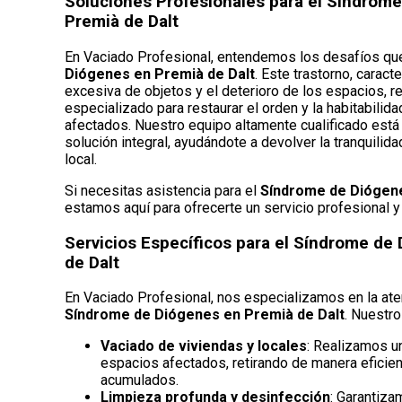
Soluciones Profesionales para el Síndrom
Premià de Dalt
En Vaciado Profesional, entendemos los desafíos que
Diógenes en Premià de Dalt
. Este trastorno, caract
excesiva de objetos y el deterioro de los espacios, r
especializado para restaurar el orden y la habitabilid
afectados. Nuestro equipo altamente cualificado está l
solución integral, ayudándote a devolver la tranquilida
local.
Si necesitas asistencia para el
Síndrome de Diógene
estamos aquí para ofrecerte un servicio profesional y
Servicios Específicos para el Síndrome de
de Dalt
En Vaciado Profesional, nos especializamos en la at
Síndrome de Diógenes en Premià de Dalt
. Nuestro
Vaciado de viviendas y locales
: Realizamos u
espacios afectados, retirando de manera eficie
acumulados.
Limpieza profunda y desinfección
: Garantiza