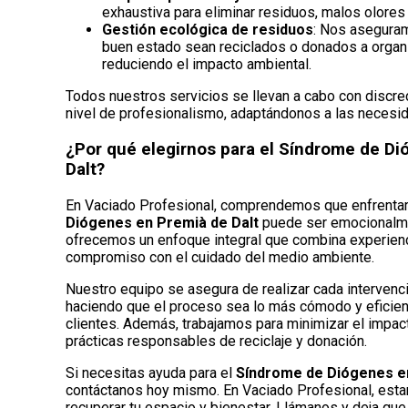
exhaustiva para eliminar residuos, malos olore
Gestión ecológica de residuos
: Nos asegura
buen estado sean reciclados o donados a organ
reduciendo el impacto ambiental.
Todos nuestros servicios se llevan a cabo con discrec
nivel de profesionalismo, adaptándonos a las necesid
¿Por qué elegirnos para el Síndrome de D
Dalt?
En Vaciado Profesional, comprendemos que enfrenta
Diógenes en Premià de Dalt
puede ser emocionalme
ofrecemos un enfoque integral que combina experienci
compromiso con el cuidado del medio ambiente.
Nuestro equipo se asegura de realizar cada intervenc
haciendo que el proceso sea lo más cómodo y eficien
clientes. Además, trabajamos para minimizar el impa
prácticas responsables de reciclaje y donación.
Si necesitas ayuda para el
Síndrome de Diógenes en
contáctanos hoy mismo. En Vaciado Profesional, esta
recuperar tu espacio y bienestar. Llámanos y deja qu