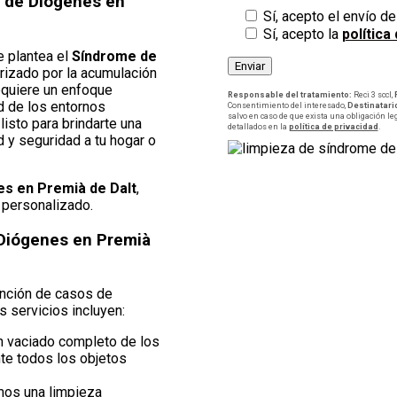
e de Diógenes en
Sí, acepto el envío d
Sí, acepto la
política
 plantea el
Síndrome de
erizado por la acumulación
equiere un enfoque
Responsable del tratamiento:
Reci 3 sccl,
ad de los entornos
Consentimiento del interesado,
Destinatari
salvo en caso de que exista una obligación le
isto para brindarte una
detallados en la
política de privacidad
.
d y seguridad a tu hogar o
s en Premià de Dalt
,
 personalizado.
 Diógenes en Premià
ención de casos de
s servicios incluyen:
n vaciado completo de los
nte todos los objetos
mos una limpieza