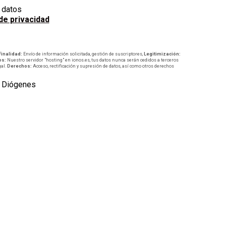
e datos
 de privacidad
Finalidad:
Envío de información solicitada, gestión de suscriptores,
Legitimización:
os:
Nuestro servidor "hosting" en ionos.es, tus datos nunca serán cedidos a terceros
gal.
Derechos:
Acceso, rectificación y supresión de datos, así como otros derechos