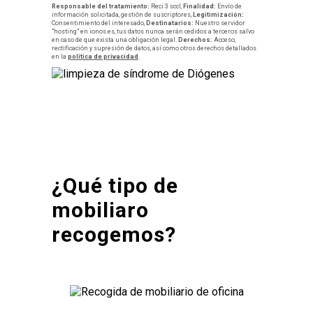
Responsable del tratamiento:
Reci 3 sccl,
Finalidad:
Envío de
información solicitada, gestión de suscriptores,
Legitimización:
Consentimiento del interesado,
Destinatarios:
Nuestro servidor
"hosting" en ionos.es, tus datos nunca serán cedidos a terceros salvo
en caso de que exista una obligación legal.
Derechos:
Acceso,
rectificación y supresión de datos, así como otros derechos detallados
en la
política de privacidad
.
¿Qué tipo de
mobiliaro
recogemos?