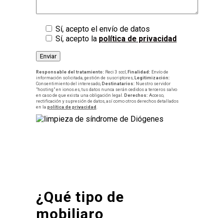
Sí, acepto el envío de datos
Sí, acepto la
política de privacidad
Responsable del tratamiento:
Reci 3 sccl,
Finalidad:
Envío de
información solicitada, gestión de suscriptores,
Legitimización:
Consentimiento del interesado,
Destinatarios:
Nuestro servidor
"hosting" en ionos.es, tus datos nunca serán cedidos a terceros salvo
en caso de que exista una obligación legal.
Derechos:
Acceso,
rectificación y supresión de datos, así como otros derechos detallados
en la
política de privacidad
.
¿Qué tipo de
mobiliaro