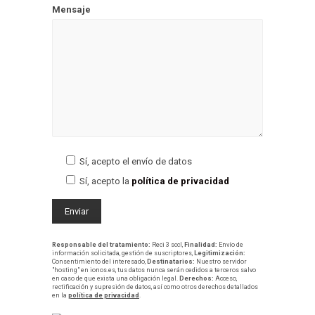
Mensaje
Sí, acepto el envío de datos
Sí, acepto la
política de privacidad
Responsable del tratamiento:
Reci 3 sccl,
Finalidad:
Envío de
información solicitada, gestión de suscriptores,
Legitimización:
Consentimiento del interesado,
Destinatarios:
Nuestro servidor
"hosting" en ionos.es, tus datos nunca serán cedidos a terceros salvo
en caso de que exista una obligación legal.
Derechos:
Acceso,
rectificación y supresión de datos, así como otros derechos detallados
en la
política de privacidad
.