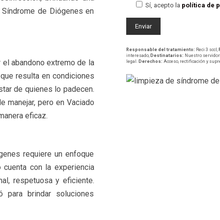
Sí, acepto la
política de 
el Síndrome de Diógenes en
Responsable del tratamiento:
Reci 3 sccl,
interesado,
Destinatarios:
Nuestro servidor 
r el abandono extremo de la
legal.
Derechos:
Acceso, rectificación y sup
 que resulta en condiciones
star de quienes lo padecen.
de manejar, pero en Vaciado
manera eficaz.
genes requiere un enfoque
 cuenta con la experiencia
al, respetuosa y eficiente.
 para brindar soluciones