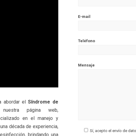
E-mail
Teléfono
Mensaje
ra abordar el
Síndrome de
uestra página web,
ecializado en el manejo y
 una década de experiencia,
Sí, acepto el envío de dat
esinfección, brindando una