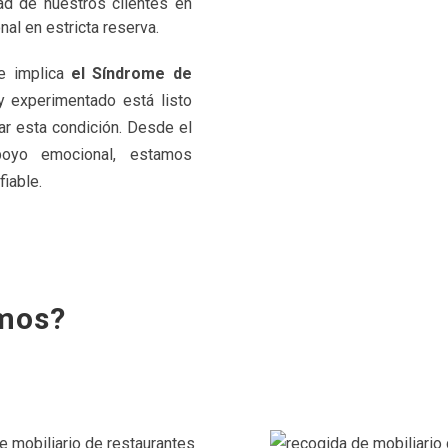
ad de nuestros clientes en
l en estricta reserva.
ue implica
el Síndrome de
y experimentado está listo
ar esta condición. Desde el
poyo emocional, estamos
iable.
emos?