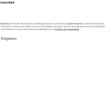
privacidad
Finalidad:
Envío de información solicitada, gestión de suscriptores,
Legitimización:
Consentimiento del
"hosting" en ionos.es, tus datos nunca serán cedidos a terceros salvo en caso de que exista una obligación
resión de datos, así como otros derechos detallados en la
política de privacidad
.