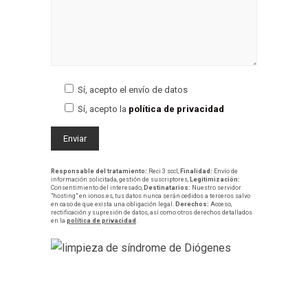
Sí, acepto el envío de datos
Sí, acepto la
política de privacidad
Responsable del tratamiento:
Reci 3 sccl,
Finalidad:
Envío de
información solicitada, gestión de suscriptores,
Legitimización:
Consentimiento del interesado,
Destinatarios:
Nuestro servidor
"hosting" en ionos.es, tus datos nunca serán cedidos a terceros salvo
en caso de que exista una obligación legal.
Derechos:
Acceso,
rectificación y supresión de datos, así como otros derechos detallados
en la
política de privacidad
.