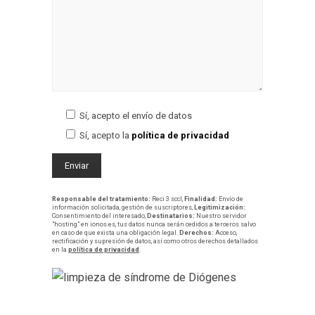
Sí, acepto el envío de datos
Sí, acepto la
política de privacidad
Responsable del tratamiento:
Reci 3 sccl,
Finalidad:
Envío de
información solicitada, gestión de suscriptores,
Legitimización:
Consentimiento del interesado,
Destinatarios:
Nuestro servidor
"hosting" en ionos.es, tus datos nunca serán cedidos a terceros salvo
en caso de que exista una obligación legal.
Derechos:
Acceso,
rectificación y supresión de datos, así como otros derechos detallados
en la
política de privacidad
.