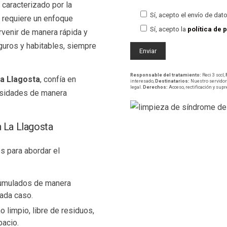
, caracterizado por la
Sí, acepto el envío de dat
 requiere un enfoque
Sí, acepto la
política de 
rvenir de manera rápida y
uros y habitables, siempre
Responsable del tratamiento:
Reci 3 sccl,
a Llagosta
, confía en
interesado,
Destinatarios:
Nuestro servidor 
legal.
Derechos:
Acceso, rectificación y sup
cesidades de manera
n La Llagosta
s para abordar el
cumulados de manera
cada caso.
o limpio, libre de residuos,
pacio.