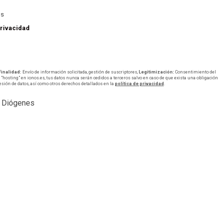
os
privacidad
Finalidad:
Envío de información solicitada, gestión de suscriptores,
Legitimización:
Consentimiento del
"hosting" en ionos.es, tus datos nunca serán cedidos a terceros salvo en caso de que exista una obligación
resión de datos, así como otros derechos detallados en la
política de privacidad
.