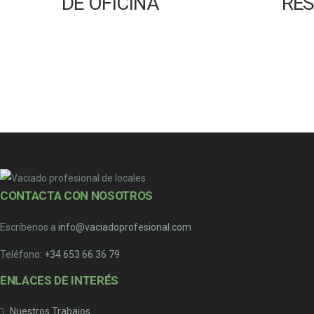
DE OFICINA
RE
CONTACTA CON NOSOTROS
Escríbenos a
info@vaciadoprofesional.com
Teléfono:
+34 653 66 36 79
ENLACES DE INTERÉS
Nuestros Trabajos