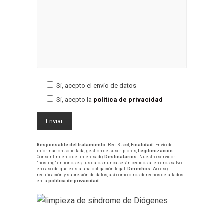
Sí, acepto el envío de datos
Sí, acepto la
política de privacidad
Responsable del tratamiento:
Reci 3 sccl,
Finalidad:
Envío de
información solicitada, gestión de suscriptores,
Legitimización:
Consentimiento del interesado,
Destinatarios:
Nuestro servidor
"hosting" en ionos.es, tus datos nunca serán cedidos a terceros salvo
en caso de que exista una obligación legal.
Derechos:
Acceso,
rectificación y supresión de datos, así como otros derechos detallados
en la
política de privacidad
.