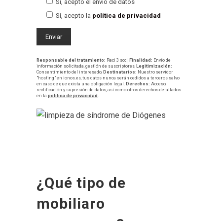
Sí, acepto el envío de datos
Sí, acepto la
política de privacidad
Responsable del tratamiento:
Reci 3 sccl,
Finalidad:
Envío de
información solicitada, gestión de suscriptores,
Legitimización:
Consentimiento del interesado,
Destinatarios:
Nuestro servidor
"hosting" en ionos.es, tus datos nunca serán cedidos a terceros salvo
en caso de que exista una obligación legal.
Derechos:
Acceso,
rectificación y supresión de datos, así como otros derechos detallados
en la
política de privacidad
.
¿Qué tipo de
mobiliaro