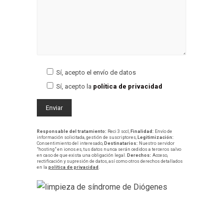
Sí, acepto el envío de datos
Sí, acepto la
política de privacidad
Responsable del tratamiento:
Reci 3 sccl,
Finalidad:
Envío de
información solicitada, gestión de suscriptores,
Legitimización:
Consentimiento del interesado,
Destinatarios:
Nuestro servidor
"hosting" en ionos.es, tus datos nunca serán cedidos a terceros salvo
en caso de que exista una obligación legal.
Derechos:
Acceso,
rectificación y supresión de datos, así como otros derechos detallados
en la
política de privacidad
.