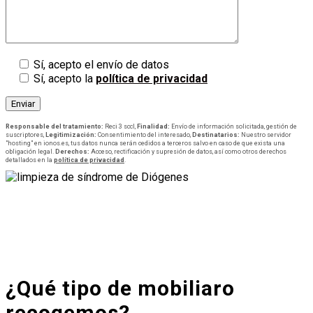
Sí, acepto el envío de datos
Sí, acepto la
política de privacidad
Responsable del tratamiento:
Reci 3 sccl,
Finalidad:
Envío de información solicitada, gestión de
suscriptores,
Legitimización:
Consentimiento del interesado,
Destinatarios:
Nuestro servidor
"hosting" en ionos.es, tus datos nunca serán cedidos a terceros salvo en caso de que exista una
obligación legal.
Derechos:
Acceso, rectificación y supresión de datos, así como otros derechos
detallados en la
política de privacidad
.
¿Qué tipo de mobiliaro
recogemos?