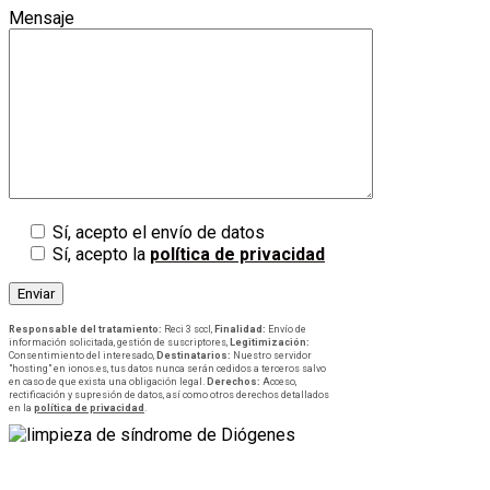
Mensaje
Sí, acepto el envío de datos
Sí, acepto la
política de privacidad
Responsable del tratamiento:
Reci 3 sccl,
Finalidad:
Envío de
información solicitada, gestión de suscriptores,
Legitimización:
Consentimiento del interesado,
Destinatarios:
Nuestro servidor
"hosting" en ionos.es, tus datos nunca serán cedidos a terceros salvo
en caso de que exista una obligación legal.
Derechos:
Acceso,
rectificación y supresión de datos, así como otros derechos detallados
en la
política de privacidad
.