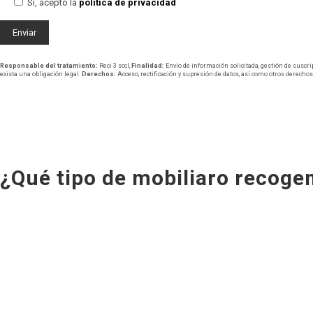
Sí, acepto la
política de privacidad
Responsable del tratamiento:
Reci 3 sccl,
Finalidad:
Envío de información solicitada, gestión de suscri
exista una obligación legal.
Derechos:
Acceso, rectificación y supresión de datos, así como otros derechos
¿Qué tipo de mobiliaro recog